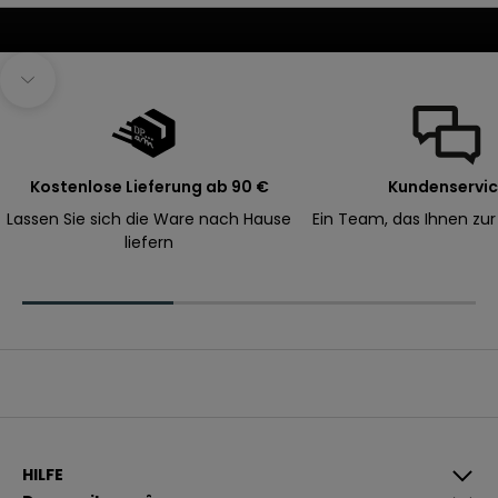
h
s
t
Navigieren Sie zum nächsten Abschnitt
e
B
e
s
Kostenlose Lieferung ab 90 €
Kundenservi
t
Lassen Sie sich die Ware nach Hause
Ein Team, das Ihnen zur
e
liefern
l
l
u
n
g
.
E-Mail
A
n
HILFE