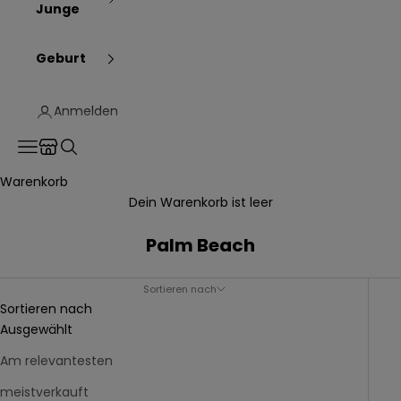
Junge
Geburt
Anmelden
Translation missing: de.header.general.store_locator
Menü
Suchen
Warenkorb
Dein Warenkorb ist leer
Palm Beach
Sortieren nach
Sortieren nach
Ausgewählt
Am relevantesten
meistverkauft