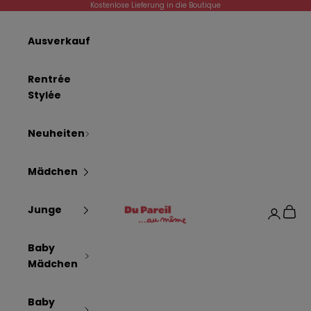
Zum Inhalt springen
Kostenlose Lieferung in die Boutique
Ausverkauf
Rentrée
Stylée
Neuheiten
Mädchen
Dpam
Junge
Waren
Anmelde
Baby
Mädchen
Baby