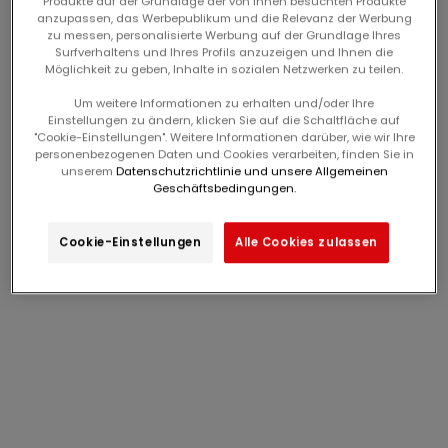
Produkte auf der Grundlage der von Ihnen besuchten Produkte
anzupassen, das Werbepublikum und die Relevanz der Werbung
Anmelden
Anmelden
zu messen, personalisierte Werbung auf der Grundlage Ihres
Surfverhaltens und Ihres Profils anzuzeigen und Ihnen die
weißes t-shirt mit hai-
blaue denim-shorts für
Möglichkeit zu geben, Inhalte in sozialen Netzwerken zu teilen.
print für jungen
jungen
angebot
angebot
Ab
9,99€
Ab
17,99€
Um weitere Informationen zu erhalten und/oder Ihre
Einstellungen zu ändern, klicken Sie auf die Schaltfläche auf
"Cookie-Einstellungen". Weitere Informationen darüber, wie wir Ihre
-60%
-60%
personenbezogenen Daten und Cookies verarbeiten, finden Sie in
unserem
Datenschutzrichtlinie und unsere Allgemeinen
Geschäftsbedingungen.
Cookie-Einstellungen
Alle Cookies zulassen
Anmelden
Anmelden
türkisblaues t-shirt mit
dunkelblaue
strandmotiv für jungen
bermudashorts aus
angebot
angebot
Ab
12,99€
Ab
17,99€
baumwollgauge für