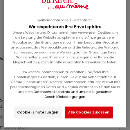
d
Junge
e
n
Geburt
Weitermachen ohne zu akzeptieren
S
Wir respektieren Ihre Privatsphäre
i
Unsere Website und Drittunternehmen verwenden Cookies, um
e
Anmelden
die Leistung der Website zu optimieren, die Anzeige unserer
s
Produkte auf der Grundlage der von Ihnen besuchten Produkte
Translation missing: de.header.general.store_locator
Menü
Suchen
anzupassen, das Werbepublikum und die Relevanz der Werbung
i
zu messen, personalisierte Werbung auf der Grundlage Ihres
c
Surfverhaltens und Ihres Profils anzuzeigen und Ihnen die
Warenkorb
h
Möglichkeit zu geben, Inhalte in sozialen Netzwerken zu teilen.
Dein Warenkorb ist leer
f
Um weitere Informationen zu erhalten und/oder Ihre
ü
Einstellungen zu ändern, klicken Sie auf die Schaltfläche auf
Lange, Lätzchen Geburt
r
"Cookie-Einstellungen". Weitere Informationen darüber, wie wir Ihre
personenbezogenen Daten und Cookies verarbeiten, finden Sie in
u
unserem
Datenschutzrichtlinie und unsere Allgemeinen
Sortieren nach
n
Geschäftsbedingungen.
Sortieren nach
s
Ausgewählt
e
Cookie-Einstellungen
Alle Cookies zulassen
r
Am relevantesten
e
meistverkauft
n