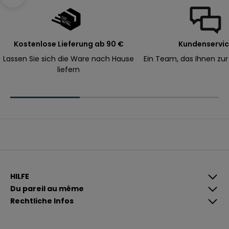
Navigieren Sie zum nächsten Abschnitt
e
B
e
s
Kostenlose Lieferung ab 90 €
Kundenservi
t
Lassen Sie sich die Ware nach Hause
Ein Team, das Ihnen zur
e
liefern
l
l
u
n
g
.
E-Mail
A
n
HILFE
m
Du pareil au même
e
Rechtliche Infos
l
W
d
e
e