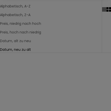
N
Alphabetisch, A-Z
e
Alphabetisch, Z-A
w
s
Preis, niedrig nach hoch
l
Preis, hoch nach niedrig
e
t
Datum, alt zu neu
t
Datum, neu zu alt
e
r
a
Neuheit
-60%
n
u
n
d
p
r
o
f