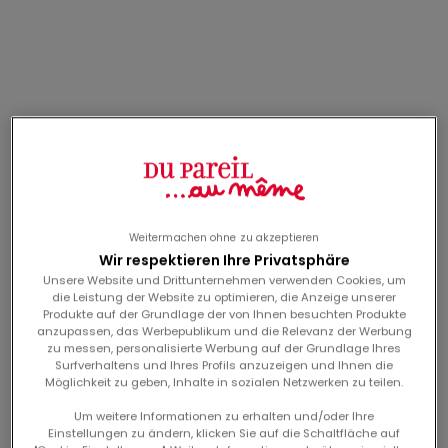
reversibles t-shirt für
navyblaues t-shirt mit
jungen
hundekopf-animation
angebot
angebot
Ab
15,99€
Ab
12,99€
für jungen
Neuheit
Neuheit
Weitermachen ohne zu akzeptieren
Wir respektieren Ihre Privatsphäre
Unsere Website und Drittunternehmen verwenden Cookies, um
die Leistung der Website zu optimieren, die Anzeige unserer
Produkte auf der Grundlage der von Ihnen besuchten Produkte
anzupassen, das Werbepublikum und die Relevanz der Werbung
zu messen, personalisierte Werbung auf der Grundlage Ihres
Surfverhaltens und Ihres Profils anzuzeigen und Ihnen die
Möglichkeit zu geben, Inhalte in sozialen Netzwerken zu teilen.
cremefarbenes
graues t-shirt mit
langarmshirt mit grünen
dinosaurierkopfanimation
angebot
angebot
Um weitere Informationen zu erhalten und/oder Ihre
Ab
12,99€
Ab
12,99€
ärmeln und gestickten
für jungen
Einstellungen zu ändern, klicken Sie auf die Schaltfläche auf