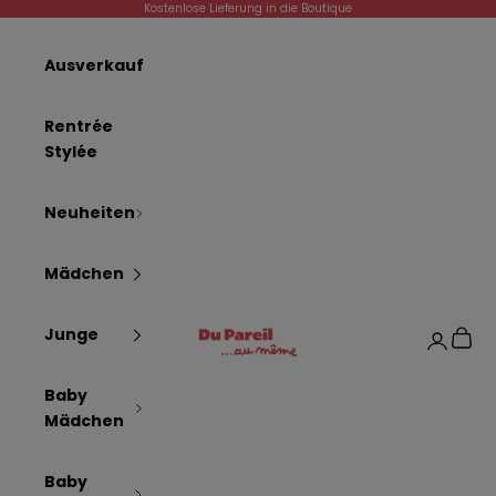
Zum Inhalt springen
Kostenlose Lieferung in die Boutique
Ausverkauf
Rentrée
Stylée
Neuheiten
Mädchen
Dpam
Junge
Waren
Anmelde
Baby
Mädchen
Baby