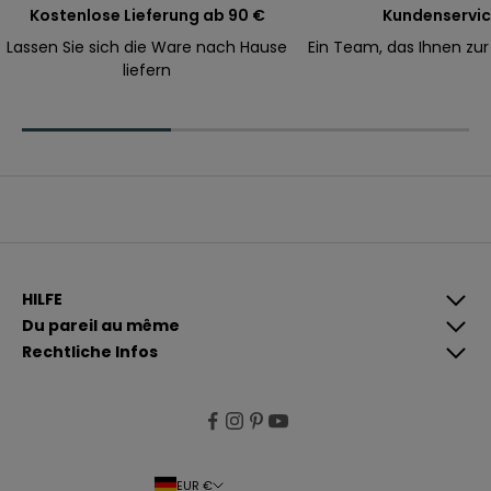
s
Kostenlose Lieferung ab 90 €
Kundenservi
t
Lassen Sie sich die Ware nach Hause
Ein Team, das Ihnen zur
e
liefern
l
l
u
n
g
.
E-Mail
A
n
HILFE
m
Du pareil au même
e
Rechtliche Infos
l
W
d
e
e
n
n
n
d
EUR €