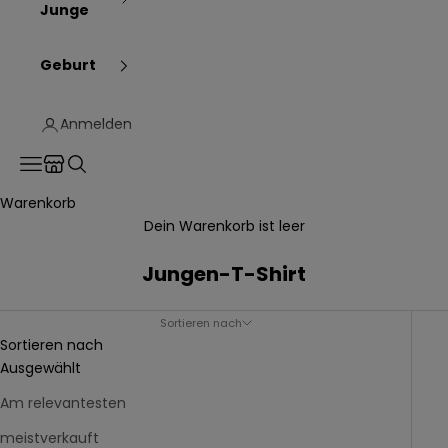
Junge
Geburt
Anmelden
Translation missing: de.header.general.store_locator
Menü
Suchen
Warenkorb
Dein Warenkorb ist leer
Jungen-T-Shirt
Sortieren nach
Sortieren nach
Ausgewählt
Am relevantesten
meistverkauft