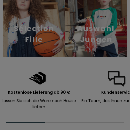
I
h
r
e
Sélection
Auswahl
n
ä
Fille
Jungen
c
h
s
t
e
B
e
s
Kostenlose Lieferung ab 90 €
Kundenservi
t
Lassen Sie sich die Ware nach Hause
Ein Team, das Ihnen zur
e
liefern
l
l
u
n