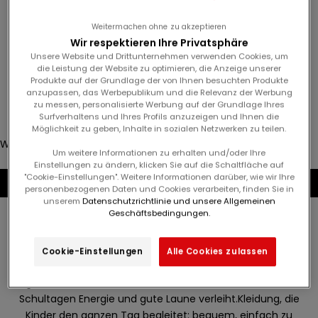
Junge
f
Weitermachen ohne zu akzeptieren
ü
Wir respektieren Ihre Privatsphäre
Geburt
r
Unsere Website und Drittunternehmen verwenden Cookies, um
u
die Leistung der Website zu optimieren, die Anzeige unserer
n
Produkte auf der Grundlage der von Ihnen besuchten Produkte
Anmelden
anzupassen, das Werbepublikum und die Relevanz der Werbung
s
zu messen, personalisierte Werbung auf der Grundlage Ihres
e
Translation missing: de.header.general.store_locator
Menü
Suchen
Surfverhaltens und Ihres Profils anzuzeigen und Ihnen die
r
Möglichkeit zu geben, Inhalte in sozialen Netzwerken zu teilen.
Warenkorb
e
Um weitere Informationen zu erhalten und/oder Ihre
Dein Warenkorb ist leer
n
Einstellungen zu ändern, klicken Sie auf die Schaltfläche auf
N
"Cookie-Einstellungen". Weitere Informationen darüber, wie wir Ihre
personenbezogenen Daten und Cookies verarbeiten, finden Sie in
e
unserem
Datenschutzrichtlinie und unsere Allgemeinen
w
Geschäftsbedingungen.
s
Stylisch zurück in die Schule !
l
Die Vorbereitungen für den Schulstart laufen bereits mit
Cookie-Einstellungen
Alle Cookies zulassen
e
Looks voller Style!Eine farbenfrohe Kollektion mit
t
grafischen Prints und kreativen Details, die den ersten
t
Schultagen Energie und gute Laune verleiht.Kleidung, die
e
Kinder den ganzen Tag begleitet: bequem, einfach zu