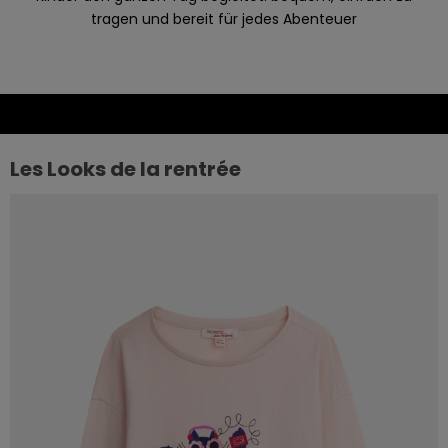
r
tragen und bereit für jedes Abenteuer
a
n
u
n
d
p
Les Looks de la rentrée
r
o
f
i
t
i
e
r
e
n
S
i
e